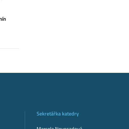
mín
Sekretářka katedry
.
Marcela Nevosadová