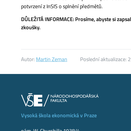
potvrzení z InSIS o splnění předmětů.
DŮLEŽITÁ INFORMACE: Prosíme, abyste si zapsali
zkoušky.
Autor:
Martin Zeman
Poslední aktualizace:
2
Vysoká škola ekonomická v Praze
nám. W. Churchilla 1938/4