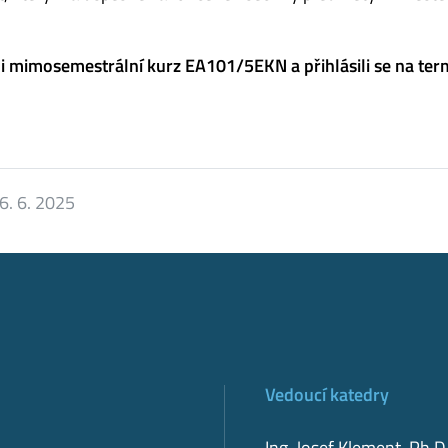
 mimosemestrální kurz EA101/5EKN a přihlásili se na ter
6. 6. 2025
Vedoucí katedry
Ing. Josef Klement, Ph.D