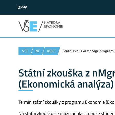
OPPA
VŠE
NF
KEKE
Státní zkouška z nMgr. program
Státní zkouška z nMg
(Ekonomická analýza)
Termín státní zkoušky z programu Ekonomie (Ek
Na státní zkoušku se může přihlásit pouze studen