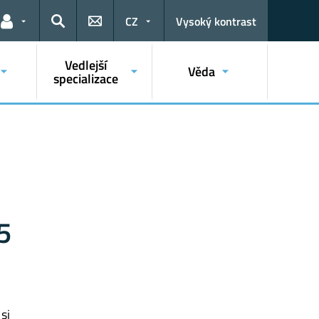
CZ
Vysoký kontrast
Odkazy pro uživatele
Hledat
Vedlejší
Věda
specializace
5
si